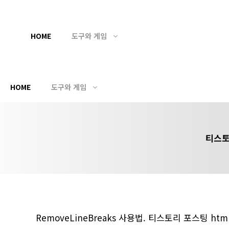
컨
텐
HOME
도구와 게임
츠
로
건
HOME
도구와 게임
너
뛰
기
티스토
RemoveLineBreaks 사용법. 티스토리 포스팅 h