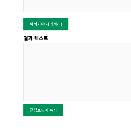
찌꺼기야 사라져라!
결과 텍스트
클립보드에 복사