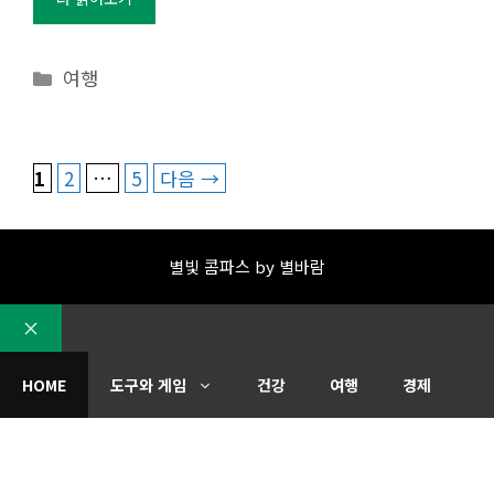
카
여행
테
고
리
페
페
페
1
2
…
5
다음
→
이
이
이
지
지
지
별빛 콤파스 by 별바람
CLOSE
HOME
도구와 게임
건강
여행
경제