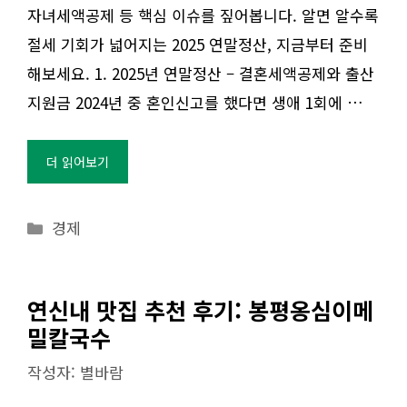
자녀세액공제 등 핵심 이슈를 짚어봅니다. 알면 알수록
절세 기회가 넓어지는 2025 연말정산, 지금부터 준비
해보세요. 1. 2025년 연말정산 – 결혼세액공제와 출산
지원금 2024년 중 혼인신고를 했다면 생애 1회에 …
더 읽어보기
카
경제
테
고
리
연신내 맛집 추천 후기: 봉평옹심이메
밀칼국수
작성자:
별바람