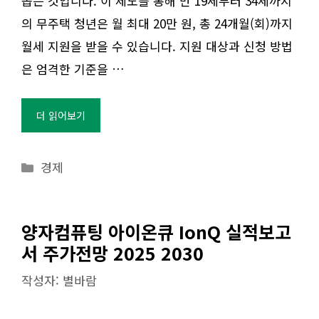
돕는 것입니다. 이 제도를 통해 만 19세부터 34세까지
의 무주택 청년은 월 최대 20만 원, 총 24개월(회)까지
월세 지원을 받을 수 있습니다. 지원 대상과 신청 방법
은 엄격한 기준을 …
더 읽어보기
카
경제
테
고
리
양자컴퓨팅 아이온큐 IonQ 실적보고
서 주가전망 2025 2030
작성자:
별바람