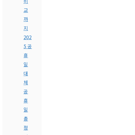
비
교
까
지
202
5 공
휴
일
대
체
공
휴
일
총
정