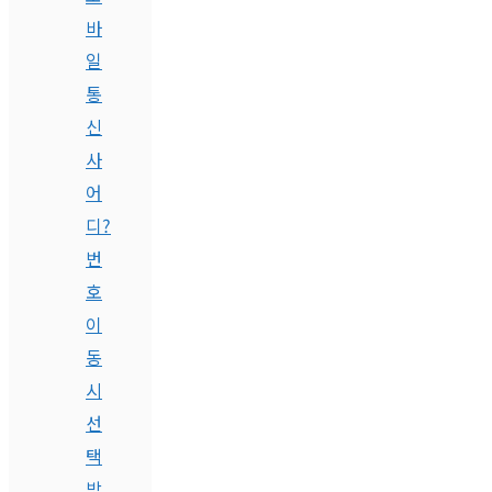
바
일
통
신
사
어
디?
번
호
이
동
시
선
택
방