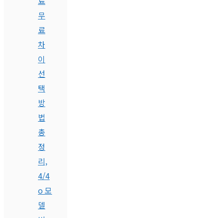
료
무
료
차
이
선
택
방
법
총
정
리,
4/4
o 모
델