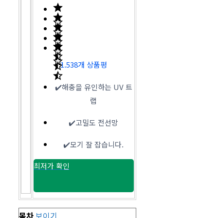
1.538개 상품평
✔️해충을 유인하는 UV 트
랩
✔️고밀도 전선망
✔️모기 잘 잡습니다.
최저가 확인
목차
보이기