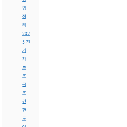
법
정
리
202
5 전
기
차
보
조
금
조
건
한
도
인