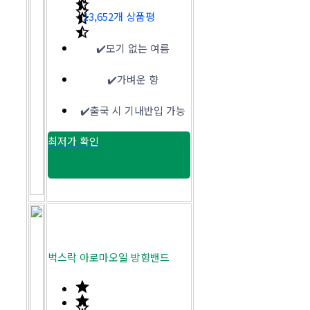
13,652개 상품평
✔️모기 없는 여름
✔️가벼운 향
✔️출국 시 기내반입 가능
최저가 확인
벅스락 아로마오일 방향밴드