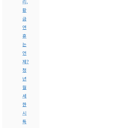
리,
황
금
연
휴
는
언
제?
청
년
월
세
한
시
특