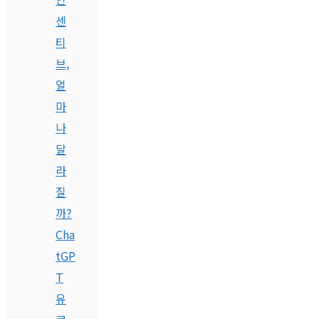
센
티
브,
얼
마
나
달
라
질
까?
Cha
tGP
T
유