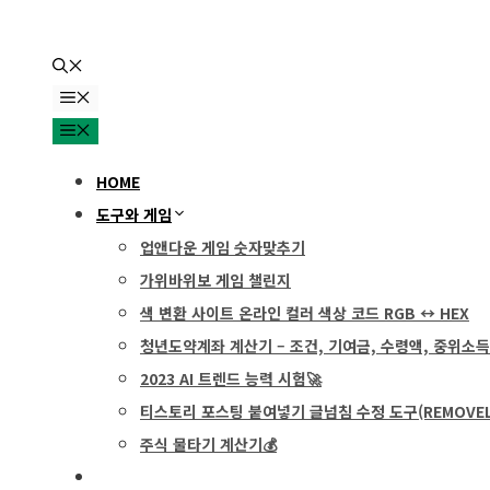
컨
텐
츠
메
뉴
로
메
뉴
건
HOME
너
도구와 게임
뛰
업앤다운 게임 숫자맞추기
기
가위바위보 게임 챌린지
색 변환 사이트 온라인 컬러 색상 코드 RGB ↔ HEX
청년도약계좌 계산기 – 조건, 기여금, 수령액, 중위소득
2023 AI 트렌드 능력 시험🚀
티스토리 포스팅 붙여넣기 글넘침 수정 도구(REMOVELI
주식 물타기 계산기💰