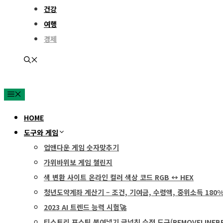
건강
여행
경제
MENU
HOME
도구와 게임
업앤다운 게임 숫자맞추기
가위바위보 게임 챌린지
색 변환 사이트 온라인 컬러 색상 코드 RGB ↔ HEX
청년도약계좌 계산기 – 조건, 기여금, 수령액, 중위소득 180
2023 AI 트렌드 능력 시험🚀
티스토리 포스팅 붙여넣기 글넘침 수정 도구(REMOVELINEBR