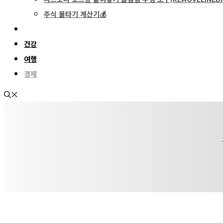
주식 물타기 계산기💰
건강
여행
경제